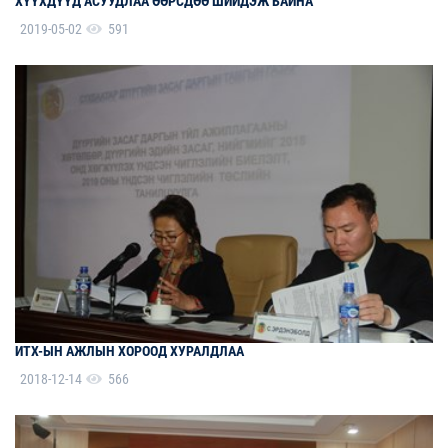
ХҮҮХДҮҮД АСУУДЛАА ӨӨРСДӨӨ ШИЙДЭЖ БАЙНА
2019-05-02
591
ИТХ-ЫН АЖЛЫН ХОРООД ХУРАЛДЛАА
2018-12-14
566