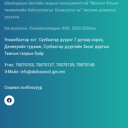
Швейцарын Засгийн газрын санхүүжилттэй “Монгол Улсын
төлөөллийн байгууллагыг бэхжүүлэх нь” төслөөс дэмжлэг
үзүүлэв.
Хөгжүүлсэн: Онлайнсолюшнс ХХК. 2020-2026он.
Улаанбаатар хот. Сүхбаатар дүүрэг 7 дугаар хороо,
Денверийн гудамж, Сүхбаатар дүүргийн Засаг даргын
Тамгын газрын байр
Утас: 70070103; 70070137; 70070139; 70070140
Э-Мэйл: info@sbdcouncil.gov.mn
Сошиал холбоосууд