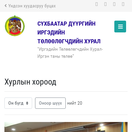
Үндсэн хуудасруу буцах
СҮХБААТАР ДҮҮРГИЙН
ИРГЭДИЙН
ТӨЛӨӨЛӨГЧДИЙН ХУРАЛ
"Иргэдийн Төлөөлөгчдийн Хурал-
Иргэн таны төлөө"
Хурлын хороод
Оноор шүүх
нийт 20