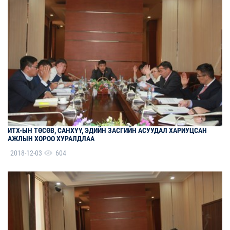
ИТХ-ЫН ТӨСӨВ, САНХҮҮ, ЭДИЙН ЗАСГИЙН АСУУДАЛ ХАРИУЦСАН
АЖЛЫН ХОРОО ХУРАЛДЛАА
2018-12-03
604