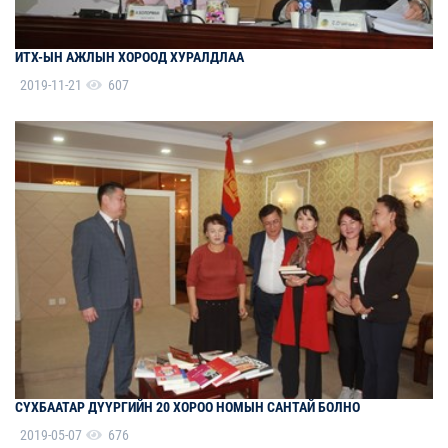
ИТХ-ЫН АЖЛЫН ХОРООД ХУРАЛДЛАА
2019-11-21
607
СҮХБААТАР ДҮҮРГИЙН 20 ХОРОО НОМЫН САНТАЙ БОЛНО
2019-05-07
676