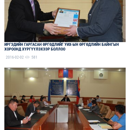
ИРГЭДИЙН ГАРГАСАН ӨРГӨДЛИЙГ УИХ-ЫН ӨРГӨДЛИЙН БАЙНГЫН
ХОРООНД ХҮРГҮҮЛЭХЭЭР БОЛЛОО
2016-02-02
581