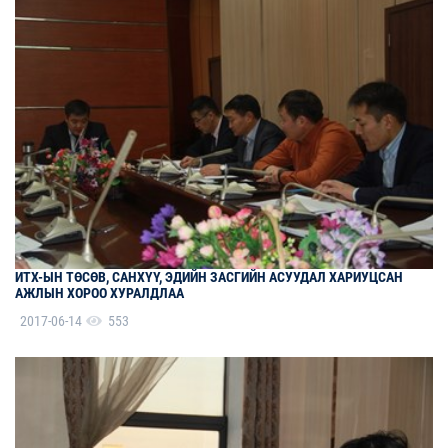
ИТХ-ЫН ТӨСӨВ, САНХҮҮ, ЭДИЙН ЗАСГИЙН АСУУДАЛ ХАРИУЦСАН
АЖЛЫН ХОРОО ХУРАЛДЛАА
2017-06-14
553