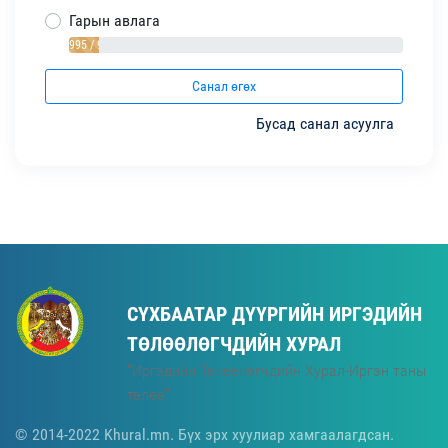
Гарын авлага
995 / 9%
Санал өгөх
Бусад санал асуулга
СҮХБААТАР ДҮҮРГИЙН ИРГЭДИЙН
ТӨЛӨӨЛӨГЧДИЙН ХУРАЛ
"Иргэдийн Төлөөлөгчдийн Хурал-Иргэн таны
төлөө"
© 2014-2022 Khural.mn. Бүх эрх хуулиар хамгаалагдсан.