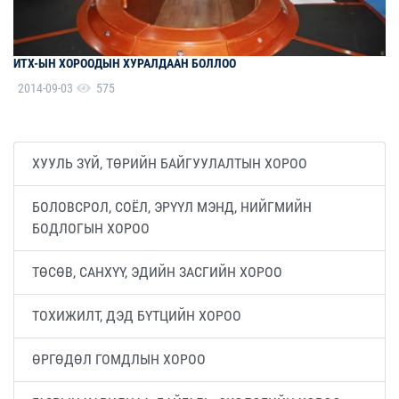
ИТХ-ЫН ХОРООДЫН ХУРАЛДААН БОЛЛОО
2014-09-03
575
ХУУЛЬ ЗҮЙ, ТӨРИЙН БАЙГУУЛАЛТЫН ХОРОО
БОЛОВСРОЛ, СОЁЛ, ЭРҮҮЛ МЭНД, НИЙГМИЙН
БОДЛОГЫН ХОРОО
ТӨСӨВ, САНХҮҮ, ЭДИЙН ЗАСГИЙН ХОРОО
ТОХИЖИЛТ, ДЭД БҮТЦИЙН ХОРОО
ӨРГӨДӨЛ ГОМДЛЫН ХОРОО