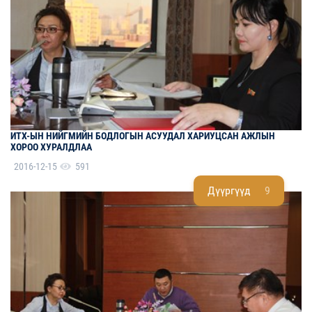
ИТХ-ЫН НИЙГМИЙН БОДЛОГЫН АСУУДАЛ ХАРИУЦСАН АЖЛЫН
ХОРОО ХУРАЛДЛАА
2016-12-15
591
Дүүргүүд
9