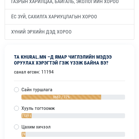
ГАЗРЫН ХАРИЛЦАА, БАЙГАЛЬ, ЭКОЛОГИЙН ХОРОО
ЁС ЗҮЙ, САХИЛГА ХАРИУЦЛАГЫН ХОРОО
ХҮНИЙ ЭРХИЙН ДЭД ХОРОО
ТА KHURAL.MN –Д ЯМАР ЧИГЛЭЛИЙН МЭДЭЭ
ОРУУЛАХ ХЭРЭГТЭЙ ГЭЖ ҮЗЭЖ БАЙНА ВЭ?
санал өгсөн: 11194
Сайн туршлага
8667 / 77%
Хууль тогтоомж
1139 / 10%
Цахим хичээл
393 / 4%