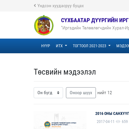
Үндсэн хуудасруу буцах
СҮХБААТАР ДҮҮРГИЙН ИР
"Иргэдийн Төлөөлөгчдийн Хурал-Ир
НҮҮР
ИТХ
ТОГТООЛ 2021-2023
МЭДЭ
Төсвийн мэдээлэл
Оноор шүүх
нийт 12
2016 ОНЫ САНХҮҮ
2017-04-11
659