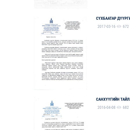
СҮХБААТАР ДҮҮРГ
2017-03-16
672
САНХҮҮГИЙН ТАЙЛ
2016-04-08
682