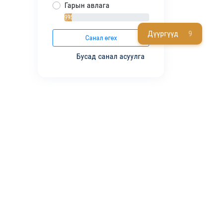
Гарын авлага
995 / 9%
Дүүргүүд
9
Санал өгөх
Бусад санал асуулга