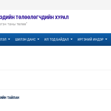
ГЭДИЙН ТӨЛӨӨЛӨГЧДИЙН ХУРАЛ
гэн таны төлөө"
ЭЛЭЛ
ШИЛЭН ДАНС
ИЛ ТОД БАЙДАЛ
ИРГЭНИЙ ИНДЭР
ГИЙН ТАЙЛАН