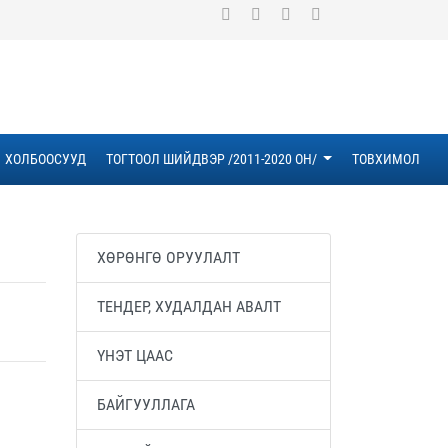
ХОЛБООСУУД
ТОГТООЛ ШИЙДВЭР /2011-2020 ОН/
ТОВХИМОЛ
ХӨРӨНГӨ ОРУУЛАЛТ
ТЕНДЕР, ХУДАЛДАН АВАЛТ
ҮНЭТ ЦААС
БАЙГУУЛЛАГА