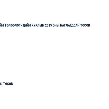
ЙН ТӨЛӨӨЛӨГЧДИЙН ХУРЛЫН 2015 ОНЫ БАТЛАГДСАН ТӨСӨВ
НЫ ТӨСӨВ