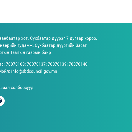
аанбаатар хот. Сүхбаатар дүүрэг 7 дугаар хороо,
нверийн гудамж, Сүхбаатар дүүргийн Засаг
ргын Тамгын газрын байр
ас: 70070103; 70070137; 70070139; 70070140
Мэйл: info@sbdcouncil.gov.mn
шиал холбоосууд