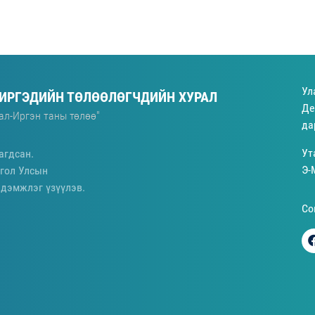
Ул
 ИРГЭДИЙН ТӨЛӨӨЛӨГЧДИЙН ХУРАЛ
Де
ал-Иргэн таны төлөө"
да
Ут
агдсан.
Э-
гол Улсын
 дэмжлэг үзүүлэв.
Со