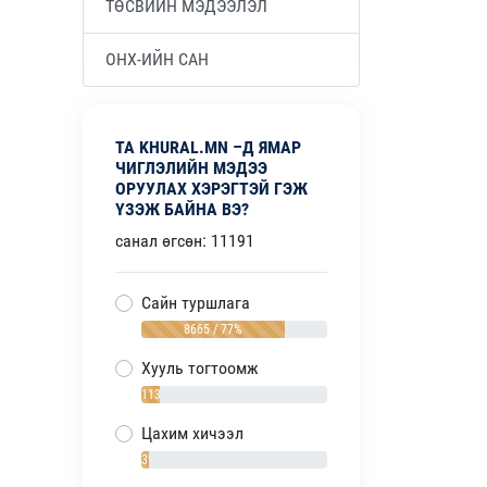
ТӨСВИЙН МЭДЭЭЛЭЛ
ОНХ-ИЙН САН
ТА KHURAL.MN –Д ЯМАР
ЧИГЛЭЛИЙН МЭДЭЭ
ОРУУЛАХ ХЭРЭГТЭЙ ГЭЖ
ҮЗЭЖ БАЙНА ВЭ?
санал өгсөн: 11191
Сайн туршлага
8665 / 77%
Хууль тогтоомж
1138 / 10%
Цахим хичээл
393 / 4%