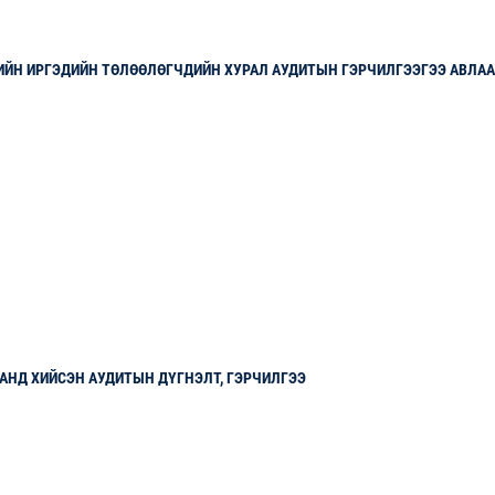
ИЙН ИРГЭДИЙН ТӨЛӨӨЛӨГЧДИЙН ХУРАЛ АУДИТЫН ГЭРЧИЛГЭЭГЭЭ АВЛАА
АНД ХИЙСЭН АУДИТЫН ДҮГНЭЛТ, ГЭРЧИЛГЭЭ