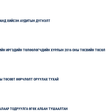
АНД ХИЙСЭН АУДИТЫН ДҮГНЭЛТ
ИЙН ИРГЭДИЙН ТӨЛӨӨЛӨГЧДИЙН ХУРЛЫН 2016 ОНЫ ТӨСВИЙН ТӨСӨЛ
НЫ ТӨСӨВТ ӨӨРЧЛӨЛТ ОРУУЛАХ ТУХАЙ
ЛААР ТОДРУУЛГА ӨГӨХ АЛБАН ТУШААЛТАН