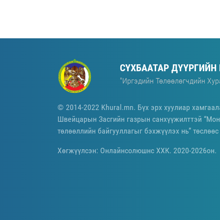
СҮХБААТАР ДҮҮРГИЙН
"Иргэдийн Төлөөлөгчдийн Хур
© 2014-2022 Khural.mn. Бүх эрх хуулиар хамгаал
Швейцарын Засгийн газрын санхүүжилттэй “Мон
төлөөллийн байгууллагыг бэхжүүлэх нь” төслөөс
Хөгжүүлсэн: Онлайнсолюшнс ХХК. 2020-2026он.