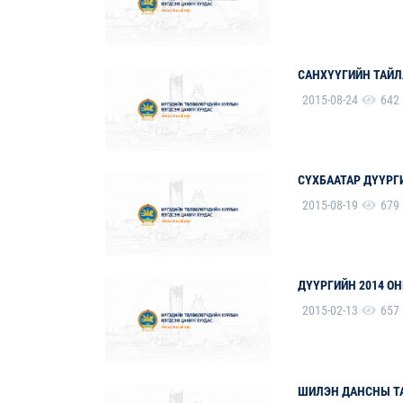
САНХҮҮГИЙН ТАЙЛ
2015-08-24
642
СҮХБААТАР ДҮҮРГ
2015-08-19
679
ДҮҮРГИЙН 2014 О
2015-02-13
657
ШИЛЭН ДАНСНЫ ТА