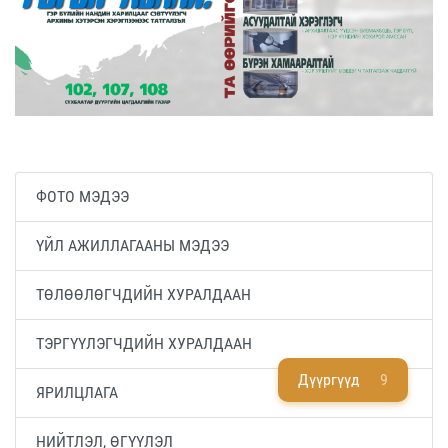
ФОТО МЭДЭЭ
ҮЙЛ АЖИЛЛАГААНЫ МЭДЭЭ
ТӨЛӨӨЛӨГЧДИЙН ХУРАЛДААН
ТЭРГҮҮЛЭГЧДИЙН ХУРАЛДААН
Дүүргүүд
9
ЯРИЛЦЛАГА
НИЙТЛЭЛ, ӨГҮҮЛЭЛ