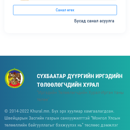
Санал өгөх
Бусад санал асуулга
СҮХБААТАР ДҮҮРГИЙН ИРГЭДИЙН
ТӨЛӨӨЛӨГЧДИЙН ХУРАЛ
"Иргэдийн Төлөөлөгчдийн Хурал-Иргэн таны
төлөө"
© 2014-2022 Khural.mn. Бүх эрх хуулиар хамгаалагдсан.
Швейцарын Засгийн газрын санхүүжилттэй “Монгол Улсын
төлөөллийн байгууллагыг бэхжүүлэх нь” төслөөс дэмжлэг