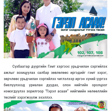
Сүхбаатар дүүргийн Гэмт хэргээс урьдчилан сэргийлэх
ажлыг зохицуулах салбар зөвлөлөөс иргэдийг гэмт хэрэг,
зөрчлөөс урьдчилан сэргийлэх чиглэлээр иргэн хүний үүргээ
биелүүлэхэд уриалан дуудах, олон нийтийн оролцоог
нэмэгдүүлэх зорилгоор “Гэрэл асаая” нийгмийн нөлөөллийн
төслийг хэрэгжүүлж эхэллээ.