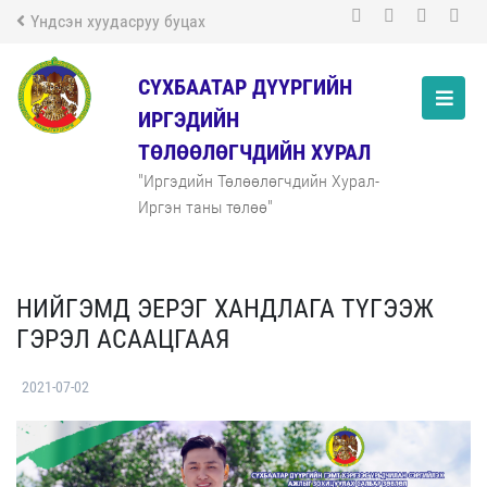
Үндсэн хуудасруу буцах
СҮХБААТАР ДҮҮРГИЙН
ИРГЭДИЙН
ТӨЛӨӨЛӨГЧДИЙН ХУРАЛ
"Иргэдийн Төлөөлөгчдийн Хурал-
Иргэн таны төлөө"
НИЙГЭМД ЭЕРЭГ ХАНДЛАГА ТҮГЭЭЖ
ГЭРЭЛ АСААЦГААЯ
2021-07-02